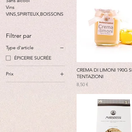
Sans alcool
Vins
VINS,SPIRITEUX,BOISSONS
Filtrer par
Type d'article
ÉPICERIE SUCRÉE
CREMA DI LIMONI 190G SI
Prix
TENTAZIONI
Prix
8,50 €
6 €
14 €