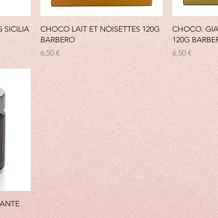
 SICILIA
CHOCO LAIT ET NOISETTES 120G
CHOCO. GI
BARBERO
120G BARBE
Prix
Prix
6,50 €
6,50 €
DANTE