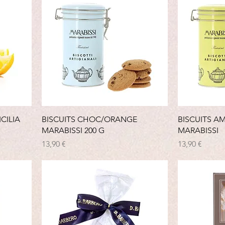
CILIA
BISCUITS CHOC/ORANGE
BISCUITS A
MARABISSI 200 G
MARABISSI
Prix
Prix
13,90 €
13,90 €