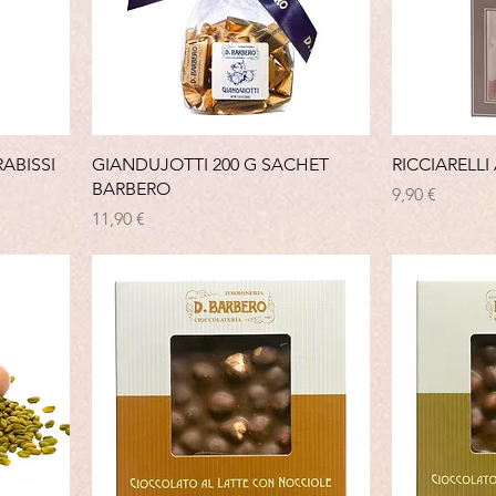
ABISSI
GIANDUJOTTI 200 G SACHET
RICCIARELLI
BARBERO
Prix
9,90 €
Prix
11,90 €