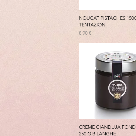
NOUGAT PISTACHES 150G
TENTAZIONI
Prix
8,90 €
CREME GIANDUJA FON
250 G B.LANGHE