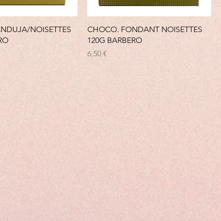
ANDUJA/NOISETTES
CHOCO. FONDANT NOISETTES
RO
120G BARBERO
Prix
6,50 €