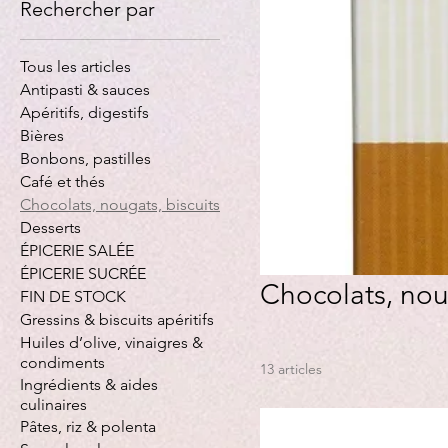
Rechercher par
Tous les articles
Antipasti & sauces
Apéritifs, digestifs
Bières
Bonbons, pastilles
Café et thés
Chocolats, nougats, biscuits
Desserts
ÉPICERIE SALÉE
ÉPICERIE SUCRÉE
Chocolats, noug
FIN DE STOCK
Gressins & biscuits apéritifs
Huiles d’olive, vinaigres &
condiments
13 articles
Ingrédients & aides
culinaires
Pâtes, riz & polenta