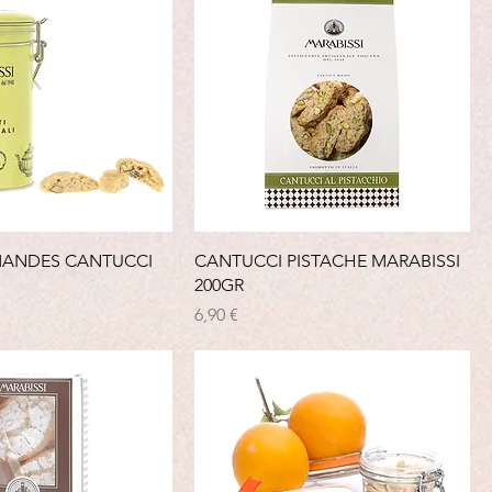
MANDES CANTUCCI
CANTUCCI PISTACHE MARABISSI
200GR
Prix
6,90 €