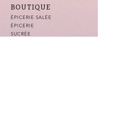
BOUTIQUE
ÉPICERIE SALÉE
ÉPICERIE
SUCRÉE
BOISSONS
DARLA
CANTINE
NOTRE HISTOIRE
LA BOUTIQUE
FAQ
AIDE
MENTIONS LÉGALES
CONFIDENTIALITÉ
CGV