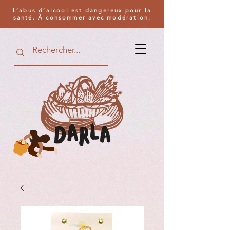
L’abus d’alcool est dangereux pour la
santé. À consommer avec modération.