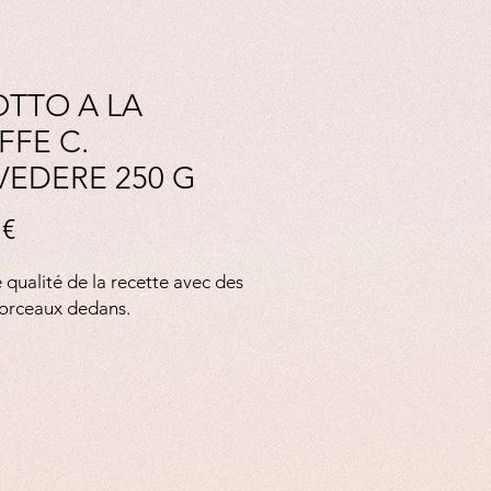
OTTO A LA
FFE C.
VEDERE 250 G
Prix
 €
qualité de la recette avec des
morceaux dedans.
photo : ©
Siagi