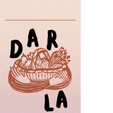
matrices en bronze puis séchées
lentement à basse température.
Les bucatinis avec leur trou
central sont indispensables de la
tradition italienne, parfaits avec
des sauces abondantes comme
l'amatrician.
Crédit photo : ©
Siagi