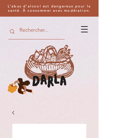
L’abus d’alcool est dangereux pour la
santé. À consommer avec modération.