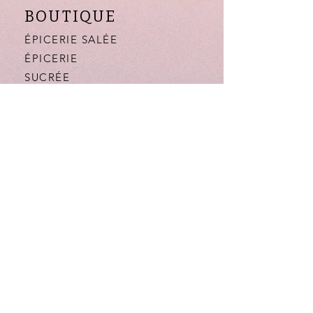
BOUTIQUE
ÉPICERIE SALÉE
ÉPICERIE
SUCRÉE
BOISSONS
DARLA
CANTINE
NOTRE HISTOIRE
LA BOUTIQUE
FAQ
AIDE
MENTIONS LÉGALES
CONFIDENTIALITÉ
CGV