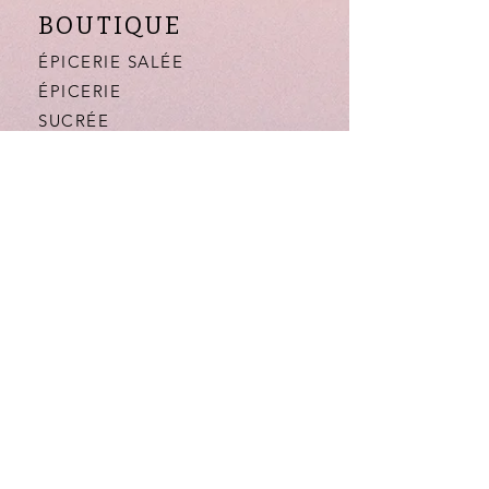
BOUTIQUE
ÉPICERIE SALÉE
ÉPICERIE
SUCRÉE
BOISSONS
DARLA
CANTINE
NOTRE HISTOIRE
LA BOUTIQUE
FAQ
AIDE
MENTIONS LÉGALES
CONFIDENTIALITÉ
CGV