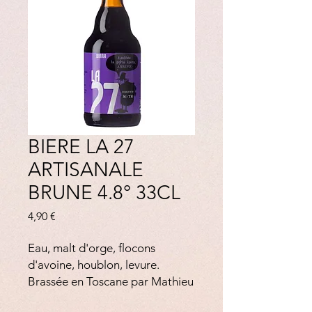
BIERE LA 27
ARTISANALE
BRUNE 4.8° 33CL
Prix
4,90 €
Eau, malt d'orge, flocons
d'avoine, houblon, levure.
Brassée en Toscane par Mathieu
Ferré, fils de Léo. ‘La 27’ en