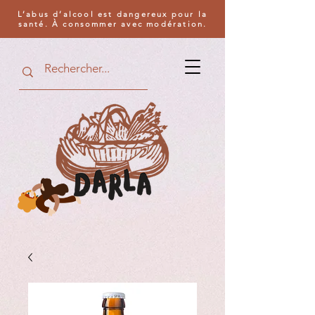
L’abus d’alcool est dangereux pour la
santé. À consommer avec modération.