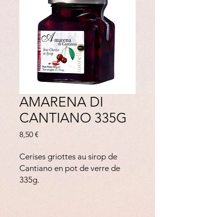
AMARENA DI
CANTIANO 335G
Prix
8,50 €
Cerises griottes au sirop de
Cantiano en pot de verre de
335g.
Sans colorant, sans
conservateur, sans additif. Avec
des glaces, des panna cotta, des