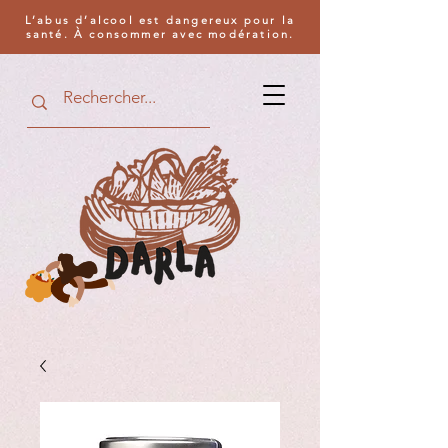
L’abus d’alcool est dangereux pour la
santé. À consommer avec modération.