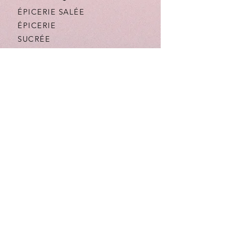
ÉPICERIE SALÉE
ÉPICERIE
SUCRÉE
BOISSONS
DARLA
CANTINE
NOTRE HISTOIRE
LA BOUTIQUE
FAQ
AIDE
MENTIONS LÉGALES
CONFIDENTIALITÉ
CGV